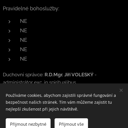
Pravidelné bohoslužby:
NE
NE
NE
NE
NE
Duchovní správce:
R.D.Mgr. Jiří VOLESKÝ
-
administrátor exc. in spiritualibus
Používáme cookies, abychom zajistili správné fungování a
bezpečnost našich stránek. Tím vám můžeme zajistit tu
nejlepší zkušenost při jejich návštěvě.
Obrázky poskytl
Pexels
Přijmout nezbytné
Přijmout vše
Vytvořeno službou
Webnode
Cookies