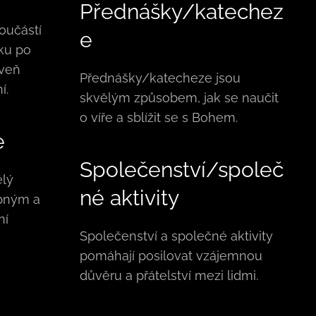
Přednášky/katechez
oučástí
e
ku po
oveň
Přednášky/katecheze jsou
í.
skvělým způsobem, jak se naučit
o víře a sblížit se s Bohem.
e
Společenství/společ
ělý
né aktivity
ebným a
ní
Společenství a společné aktivity
pomáhají posilovat vzájemnou
důvěru a přátelství mezi lidmi.