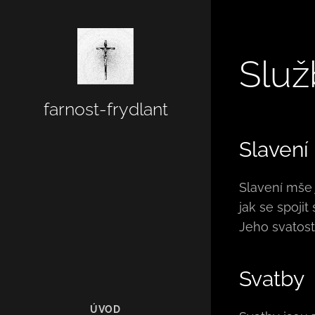
Služ
farnost-frydlant
Slavení
Slavení mše
jak se spojit
Jeho svatost
Svatby
ÚVOD