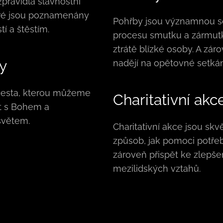
zpravidla slavnostní
eré jsou poznamenány
Pohřby jsou významnou s
tí a štěstím.
procesu smutku a zármut
ztrátě blízké osoby. A zár
y
nadějí na opětovné setkán
 cesta, kterou můžeme
Charitativní akc
t s Bohem a
světem.
Charitativní akce jsou skv
způsob, jak pomoci potř
zároveň přispět ke zlepše
mezilidských vztahů.