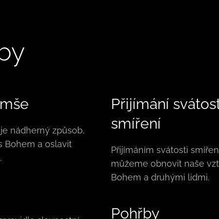
by
 mše
Přijímání svátost
smíření
 je nádherný způsob,
 s Bohem a oslavit
Přijímáním svátosti smířen
.
můžeme obnovit naše vzt
Bohem a druhými lidmi.
Pohřby