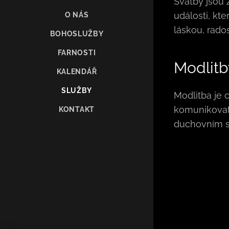
Svatby jsou 
události, kt
O NÁS
láskou, rados
BOHOSLUŽBY
FARNOSTI
Modlitb
KALENDÁŘ
SLUŽBY
Modlitba je
komunikova
KONTAKT
duchovním 