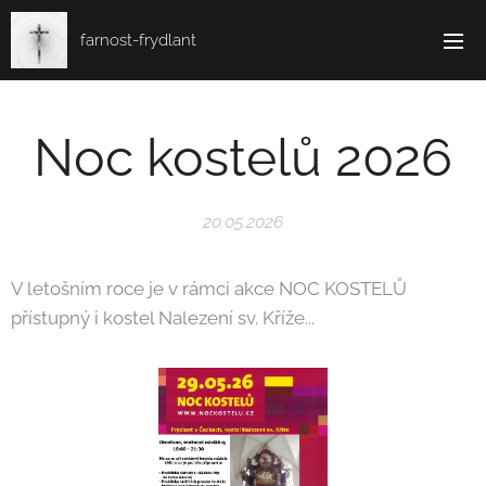
farnost-frydlant
Noc kostelů 2026
20.05.2026
V letošním roce je v rámci akce NOC KOSTELŮ
přístupný i kostel Nalezení sv. Kříže...