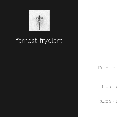
farnost-frydlant
Přehled
16:00 -
24:00 -